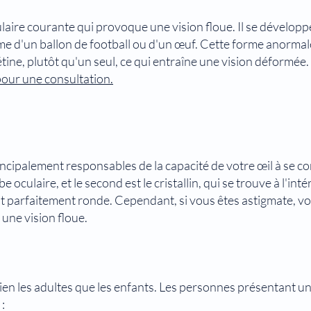
laire courante qui provoque une vision floue. Il se développe
rme d'un ballon de football ou d'un œuf. Cette forme anormal
ine, plutôt qu'un seul, ce qui entraîne une vision déformée. Si
our une consultation.
rincipalement responsables de la capacité de votre œil à se co
 oculaire, et le second est le cristallin, qui se trouve à l'intérie
st parfaitement ronde. Cependant, si vous êtes astigmate, v
 une vision floue.
ien les adultes que les enfants. Les personnes présentant un
: