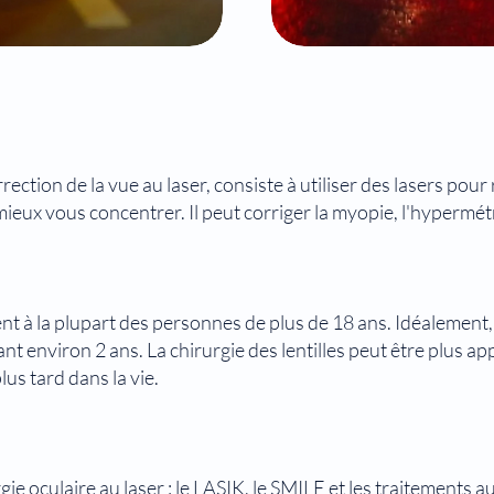
rrection de la vue au laser, consiste à utiliser des lasers pou
ieux vous concentrer. Il peut corriger la myopie, l'hypermét
ent à la plupart des personnes de plus de 18 ans. Idéalement,
t environ 2 ans. La chirurgie des lentilles peut être plus ap
lus tard dans la vie.
rgie oculaire au laser : le LASIK, le SMILE et les traitements a