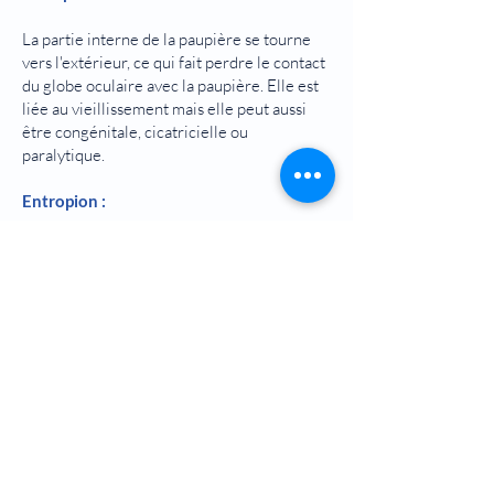
La partie interne de la paupière se tourne
vers l'extérieur, ce qui fait perdre le contact
du globe oculaire avec la paupière. Elle est
liée au vieillissement mais elle peut aussi
être congénitale, cicatricielle ou
paralytique.
Entropion :
C'est le contraire de l'ectropion. La paupière
tourne dans l'œil, ce qui peut provoquer un
contact entre le globe oculaire et les cils.
Cela provoque des irritations.
Autres opérations telles que : tumeurs des
paupières, ptosis (ou paupières tombantes),
ophtalmologie thyroïdienne, sourcils
tombés, décompression orbitaire,
déstructure de la ligne lacrymale,
énucléation ou éviscération.