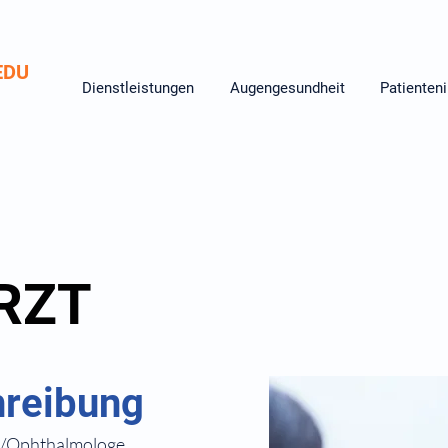
E
DU
Dienstleistungen
Augengesundheit
Patienten
RZT
hreibung
t/Ophthalmologe