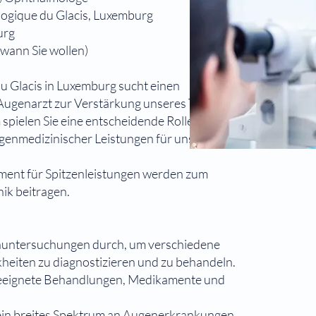
ogique du Glacis, Luxemburg
urg
 wann Sie wollen)
 Glacis in Luxemburg sucht einen
 Augenarzt zur Verstärkung unseres Teams. Als
pielen Sie eine entscheidende Rolle bei der
ugenmedizinischer Leistungen für unsere und
ment für Spitzenleistungen werden zum
nik beitragen.
nuntersuchungen durch, um verschiedene
eiten zu diagnostizieren und zu behandeln.
 geeignete Behandlungen, Medikamente und
ein breites Spektrum an Augenerkrankungen,