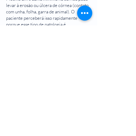
levar à erosão ou úlcera de córnea (contato
com unha, folha, garra de animal). O
paciente perceberá isso rapidamente
porque esse tipo de patologia é
acompanhado de dor muito forte e fotofobia
intensa. Com tratamento adequado e rápido
no comando, a cura opera em 48 a 72 horas
deixando a pessoa afetada sem sequelas. O
ceratocoma é uma doença degenerativa que
é encontrada principalmente em jovens na
faixa dos vinte anos. Finalmente, distrofias
com anormalidades hereditárias
relativamente raras.
Marque uma consulta
© 2023 por Dr. George Hayek.